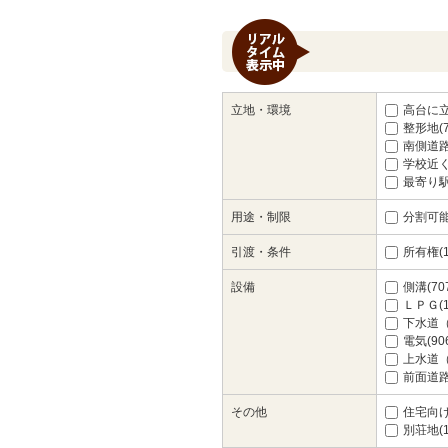
立地・環境
高台に立地
整形地(7
南側道路
学校近く(
最寄り駅
用途・制限
分割可能(
引渡・条件
所有権(1
設備
側溝(70
ＬＰＧ(1
下水道（
電気(90
上水道（
前面道路
その他
住宅向け(
別荘地(1