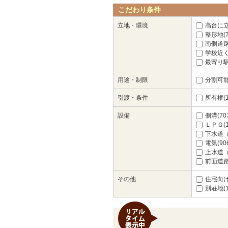
こだわり条件
立地・環境
高台に立地
整形地(7
南側道路
学校近く(
最寄り駅
用途・制限
分割可能(
引渡・条件
所有権(1
設備
側溝(70
ＬＰＧ(1
下水道（
電気(90
上水道（
前面道路
その他
住宅向け(
別荘地(1