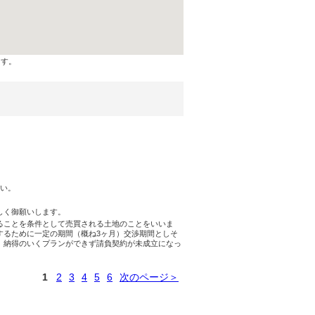
ます。
さい。
しく御願いします。
ることを条件として売買される土地のことをいいま
するために一定の期間（概ね3ヶ月）交渉期間としそ
。納得のいくプランができず請負契約が未成立になっ
1
2
3
4
5
6
次のページ＞