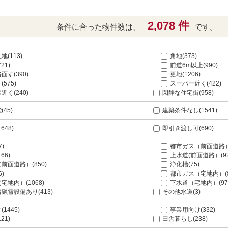
2,078 件
条件に合った物件数は、
です。
(113)
角地(373)
21)
前道6m以上(990)
面す(390)
更地(1206)
575)
スーパー近く(422)
近く(240)
閑静な住宅街(958)
45)
建築条件なし(1541)
648)
即引き渡し可(690)
7)
都市ガス（前面道路）(
66)
上水道(前面道路）(92
前面道路）(850)
浄化槽(75)
6)
都市ガス（宅地内）(8
宅地内）(1068)
下水道（宅地内）(97
融雪設備あり(413)
その他水道(3)
1445)
事業用向け(332)
21)
田舎暮らし(238)