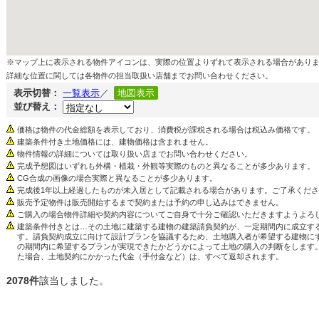
※マップ上に表示される物件アイコンは、実際の位置よりずれて表示される場合があり
詳細な位置に関しては各物件の担当取扱い店舗までお問い合わせください。
表示切替：
一覧表示
／
地図表示
並び替え：
価格は物件の代金総額を表示しており、消費税が課税される場合は税込み価格です。
建築条件付き土地価格には、建物価格は含まれません。
物件情報の詳細については取り扱い店までお問い合わせください。
完成予想図はいずれも外構・植栽・外観等実際のものと異なることが多少あります。
CG合成の画像の場合実際と異なることが多少あります。
完成後1年以上経過したものが未入居として記載される場合があります。ご了承くだ
販売予定物件は販売開始するまで契約または予約の申し込みはできません。
ご購入の場合物件詳細や契約内容についてご自身で十分ご確認いただきますようよろ
建築条件付きとは…その土地に建築する建物の建築請負契約が、一定期間内に成立す
す。請負契約成立に向けて設計プランを協議するため、土地購入者が希望する建物に
の期間内に希望するプランが実現できたかどうかによって土地の購入の判断をします
た場合、土地契約にかかった代金（手付金など）は、すべて返却されます。
2078件
該当しました。