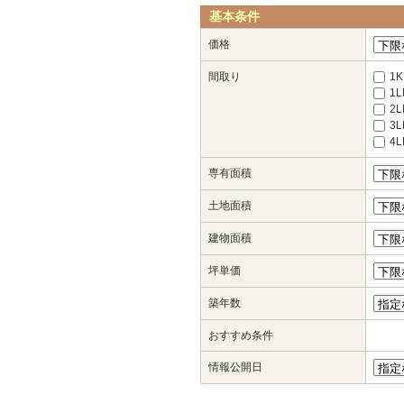
基本条件
価格
間取り
1K
1L
2L
3L
4
専有面積
土地面積
建物面積
坪単価
築年数
おすすめ条件
情報公開日