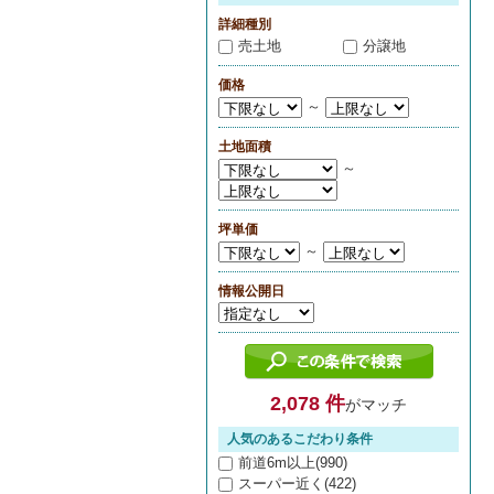
詳細種別
売土地
分譲地
価格
～
土地面積
～
坪単価
～
情報公開日
2,078 件
がマッチ
人気のあるこだわり条件
前道6m以上(990)
スーパー近く(422)