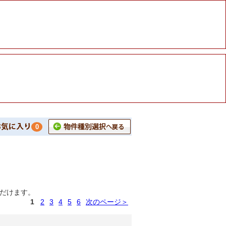
0
だけます。
1
2
3
4
5
6
次のページ＞