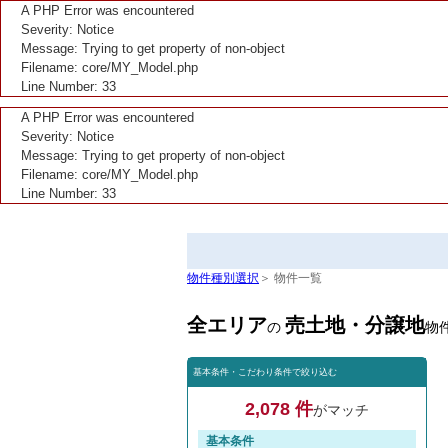
A PHP Error was encountered
Severity: Notice
Message: Trying to get property of non-object
Filename: core/MY_Model.php
Line Number: 33
A PHP Error was encountered
Severity: Notice
Message: Trying to get property of non-object
Filename: core/MY_Model.php
Line Number: 33
物件種別選択
＞ 物件一覧
全エリア
売土地・分譲地
の
物
基本条件・こだわり条件で絞り込む
2,078 件
がマッチ
基本条件