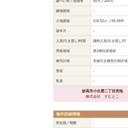
建ぺい率／容積率
60％／200％
建物面積
-
土地面積
216.52㎡ ／65.49坪
築年月
-
入居(引き渡し)時期
随時入居(引き渡し)可
用途地域
第1種住居地域
都市計画
非線引き都市計画区域
形状
-
私道
-
妙高市小出雲二丁目売地
株式会社 すむとこ
物件詳細情報
所在階／階数
-