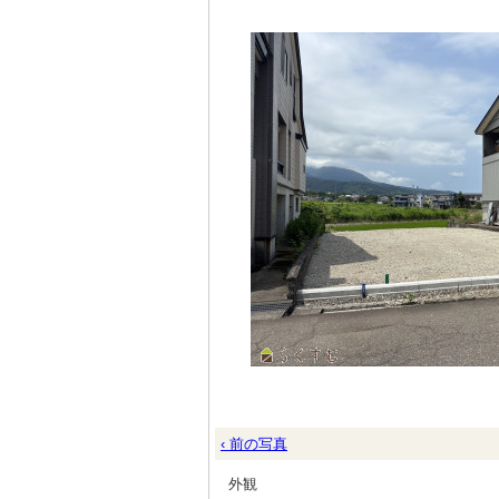
‹ 前の写真
外観