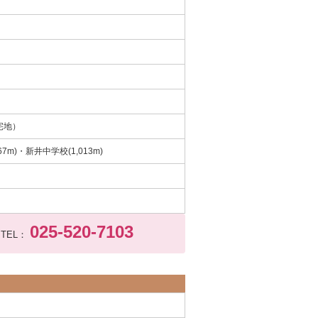
宅地）
67m)・新井中学校(1,013m)
025-520-7103
TEL：