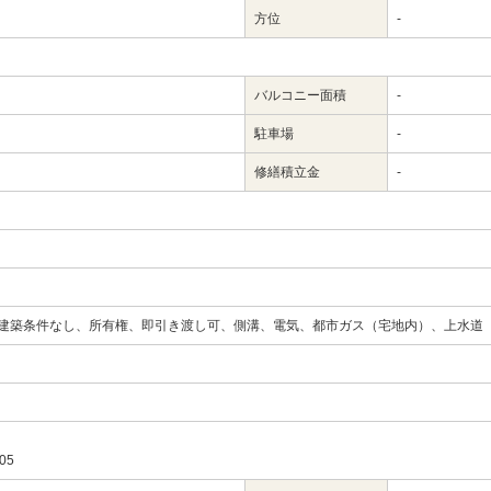
方位
-
バルコニー面積
-
駐車場
-
修繕積立金
-
建築条件なし、所有権、即引き渡し可、側溝、電気、都市ガス（宅地内）、上水道
05