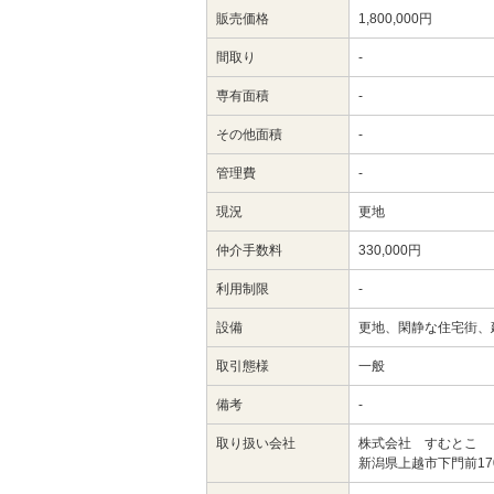
販売価格
1,800,000円
間取り
-
専有面積
-
その他面積
-
管理費
-
現況
更地
仲介手数料
330,000円
利用制限
-
設備
更地、閑静な住宅街、
取引態様
一般
備考
-
取り扱い会社
株式会社 すむとこ
新潟県上越市下門前17