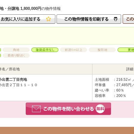
譲地 1,800,000円
の物件情報
件名／所在地
詳細
小出雲二丁目売地
土地面積
：216.52㎡ 
小出雲２丁目１１－１０
坪単価
：27,485円
建ぺい率
：60％
容積率
：200％