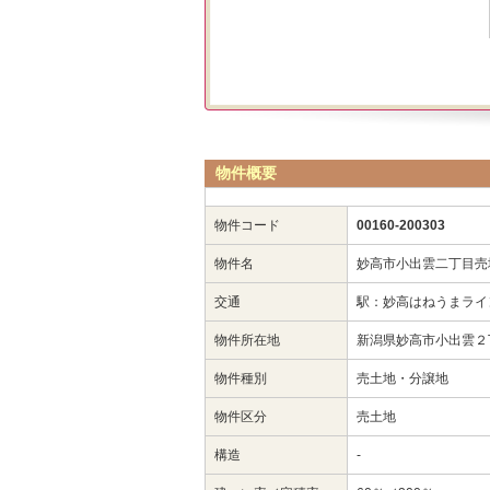
物件概要
物件コード
00160-200303
物件名
妙高市小出雲二丁目売
交通
駅：妙高はねうまライ
物件所在地
新潟県妙高市小出雲２
物件種別
売土地・分譲地
物件区分
売土地
構造
-