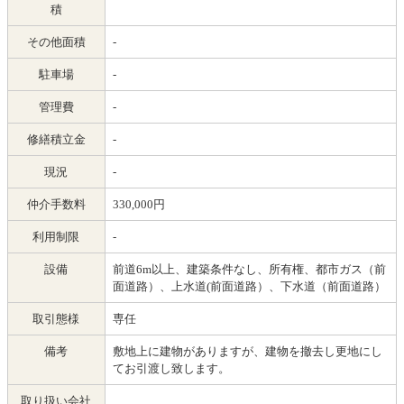
積
その他面積
-
駐車場
-
管理費
-
修繕積立金
-
現況
-
仲介手数料
330,000円
利用制限
-
設備
前道6m以上、建築条件なし、所有権、都市ガス（前
面道路）、上水道(前面道路）、下水道（前面道路）
取引態様
専任
備考
敷地上に建物がありますが、建物を撤去し更地にし
てお引渡し致します。
取り扱い会社