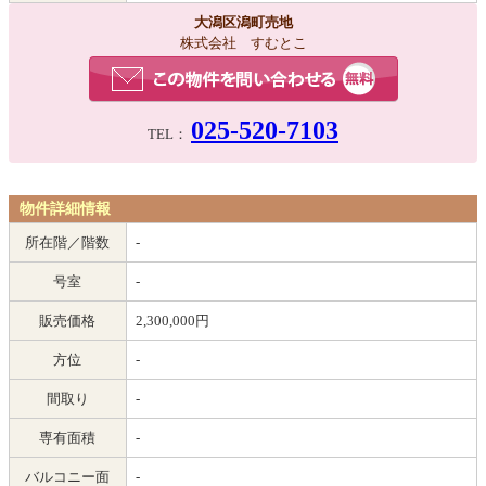
大潟区潟町売地
株式会社 すむとこ
025-520-7103
TEL：
物件詳細情報
所在階／階数
-
号室
-
販売価格
2,300,000円
方位
-
間取り
-
専有面積
-
バルコニー面
-