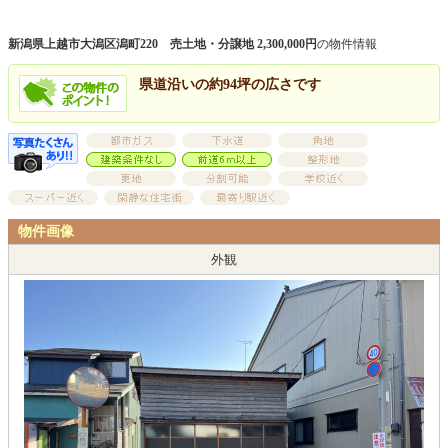
新潟県上越市大潟区潟町220 売土地・分譲地 2,300,000円
の物件情報
県道沿いの約94坪の広さです
物件画像
外観