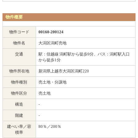
物件概要
物件コード
00160-200124
物件名
大潟区潟町売地
交通
駅：信越線 潟町駅から徒歩9分、バス：潟町駅入口
から徒歩1分
物件所在地
新潟県上越市大潟区潟町220
物件種別
売土地・分譲地
物件区分
売土地
構造
-
階建
-
建ぺい率／容
80％／200％
積率