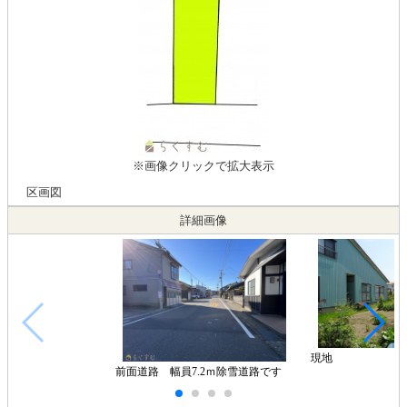
※画像クリックで拡大表示
区画図
詳細画像
現地
前面道路 幅員7.2ｍ除雪道路です