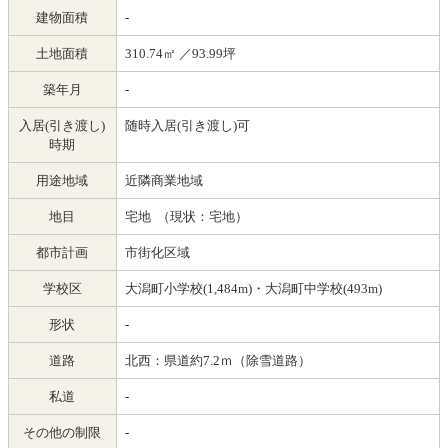
建物面積
-
土地面積
310.74㎡ ／93.99坪
築年月
-
入居(引き渡し)
随時入居(引き渡し)可
時期
用途地域
近隣商業地域
地目
宅地 （現状：宅地）
都市計画
市街化区域
学校区
大潟町小学校(1,484m)・大潟町中学校(493m)
形状
-
道路
北西：県道約7.2ｍ（除雪道路）
私道
-
その他の制限
-